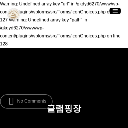
Skip
Warning: Undefined array key "url" in /gkdyd6270/www/wp-
Menu
to
content/plugins/wpforms/src/Forms/IconChoices.php on line
main
127 Warning: Undefined array key "path" in
content
/gkdyd6270/www/wp-
content/plugins/wpforms/src/Forms/IconChoices.php on line
128
No Comments
글램핑장