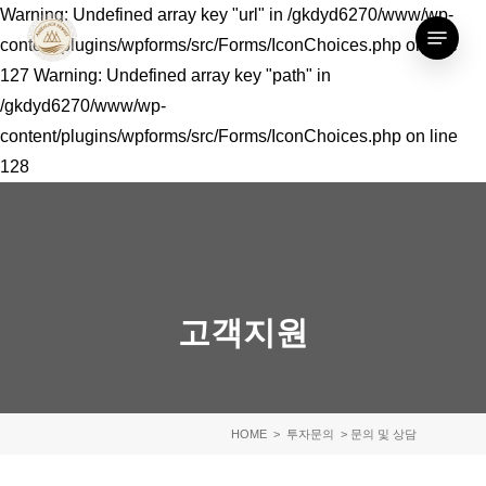
Skip
Warning: Undefined array key "url" in /gkdyd6270/www/wp-
Menu
to
content/plugins/wpforms/src/Forms/IconChoices.php on line
main
127 Warning: Undefined array key "path" in
content
/gkdyd6270/www/wp-
content/plugins/wpforms/src/Forms/IconChoices.php on line
128
고객지원
HOME
> 투자문의 > 문의 및 상담